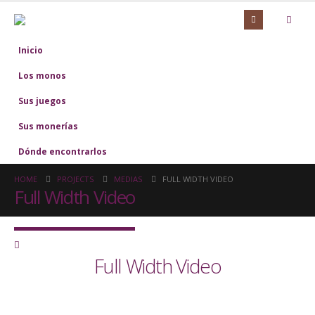
Inicio
Los monos
Sus juegos
Sus monerías
Dónde encontrarlos
HOME
PROJECTS
MEDIAS
FULL WIDTH VIDEO
Full Width Video
Full Width Video